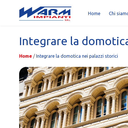
Home
Chi siam
Skip
to
Integrare la domotica
content
Home
/
Integrare la domotica nei palazzi storici