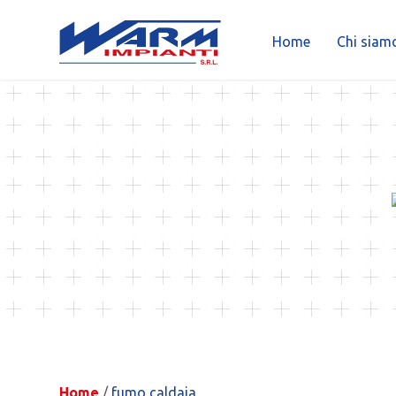
Home
Chi siam
Skip
to
content
Home
/
fumo caldaia