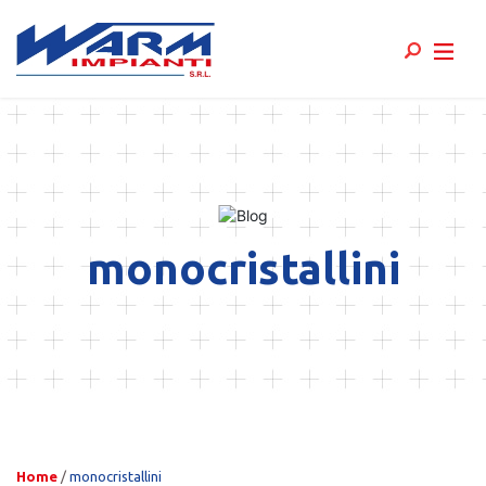
Skip
to
content
monocristallini
Home
/
monocristallini