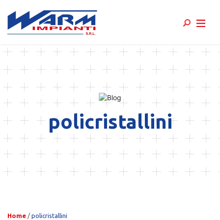
Skip
to
content
policristallini
Home
/
policristallini