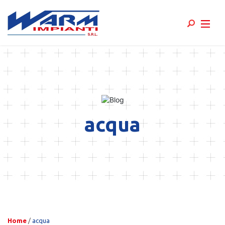
Skip
to
content
acqua
Home
/
acqua