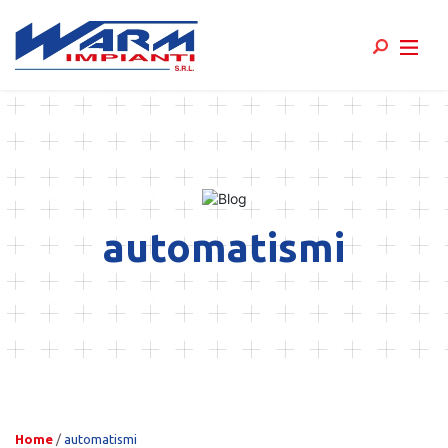
Skip
to
content
automatismi
Home
/
automatismi