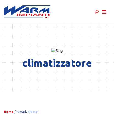
Skip
to
content
climatizzatore
Home
/
climatizzatore