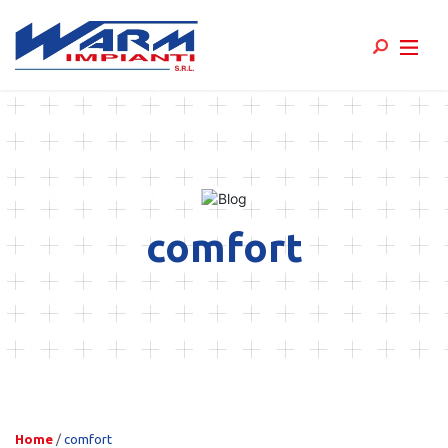
Skip
to
content
comfort
Home
/
comfort