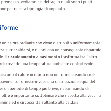
i premesso, vediamo nel dettaglio quali sono i punti
one per questa tipologia di impianto.
niforme
e un calore radiante che viene distribuito uniformemente.
enza surriscaldarsi, e quindi con un conseguente risparmio
e. Il
riscaldamento a pavimento
trasforma tra l’altro
uindi creando una temperatura ambiente confortevole.
uiscono il calore in modo non uniforme creando cioè
a pavimento fornisce invece una distribuzione equa del
 per un periodo di tempo più breve, risparmiando di
oltre è importante sottolineare che rispetto alla vecchia
nima ed è circoscritta soltanto alla caldaia.