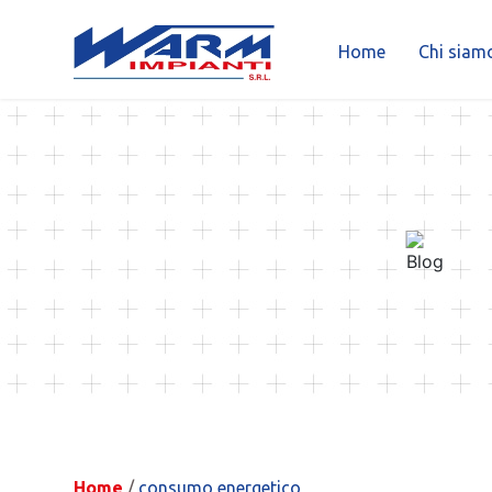
Home
Chi siam
Skip
to
content
Home
/
consumo energetico