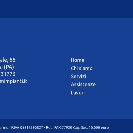
ale, 66
Home
si (PA)
Chi siamo
931776
Servizi
mimpianti.it
Assistenze
Lavori
alermo | P.IVA 05815390827 - Rea: PA-277920 Cap. Soc. 10.000 euro