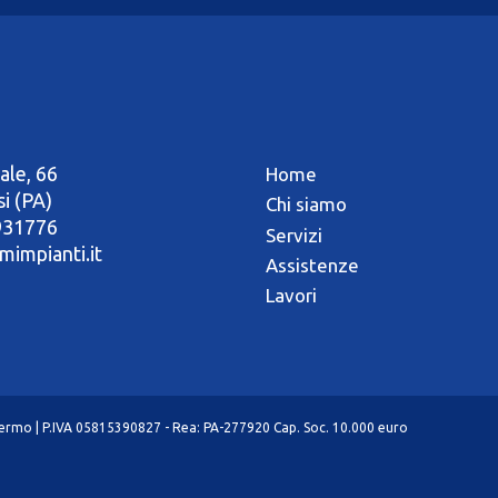
ale, 66
Home
si (PA)
Chi siamo
931776
Servizi
mimpianti.it
Assistenze
Lavori
alermo | P.IVA 05815390827 - Rea: PA-277920 Cap. Soc. 10.000 euro