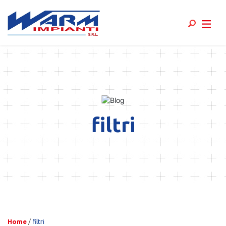
Skip
to
content
filtri
Home
/
filtri