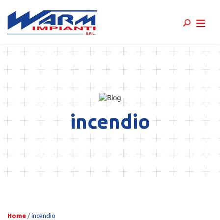
Skip
to
content
incendio
Home
/
incendio