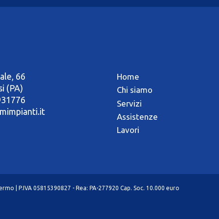
ale, 66
Home
si (PA)
Chi siamo
931776
Servizi
mimpianti.it
Assistenze
Lavori
alermo | P.IVA 05815390827 - Rea: PA-277920 Cap. Soc. 10.000 euro