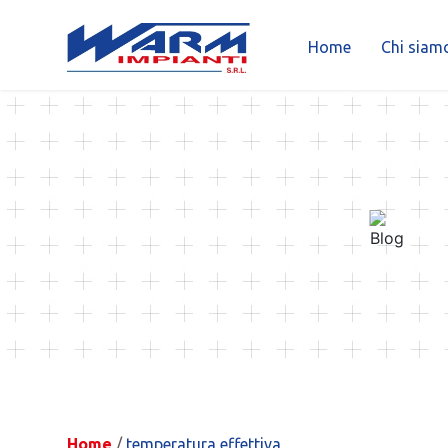
Home
Chi siam
Skip
to
content
Home
/
temperatura effettiva