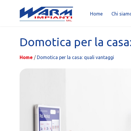
Home
Chi siam
Skip
to
Domotica per la casa:
content
Home
/
Domotica per la casa: quali vantaggi