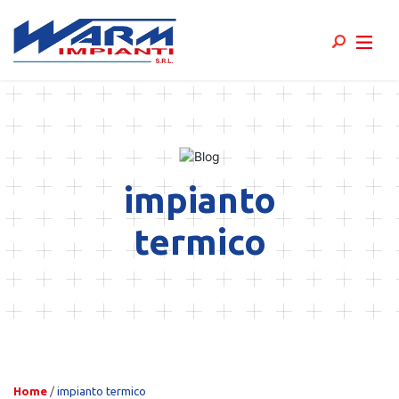
Skip
to
content
impianto
termico
Home
/
impianto termico