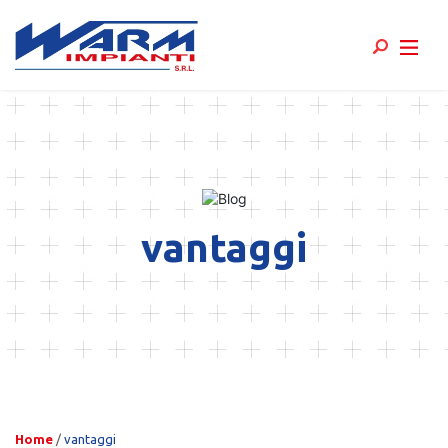
Skip
to
content
vantaggi
Home
/
vantaggi