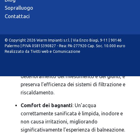
chimico è significativamente meno costoso che
Sopralluogo
intervenire su situazioni già compromesse.
Contattaci
Inoltre, i trattamenti shock richiedono quantità
maggiori di prodotti chimici e talvolta il
ricambio completo dell’acqua.
© Copyright 2026 Warm Impianti s.r.l. | Via Enzo Biagi, 9-11 | 90146
Palermo | P.IVA 05815390827 - Rea: PA-277920 Cap. Soc. 10.000 euro
Prolungamento della vita dell’impianto
:
Realizzato da
Tivitti web e Comunicazione
L’equilibrio chimico dell’acqua previene la
corrosione dei materiali metallici, il
deterioramento del rivestimento e dei giunti, e
preserva l’efficienza dei sistemi di filtrazione e
riscaldamento.
Comfort dei bagnanti
: Un’acqua
correttamente sanificata è limpida, inodore e
non causa irritazioni, migliorando
significativamente l’esperienza di balneazione.