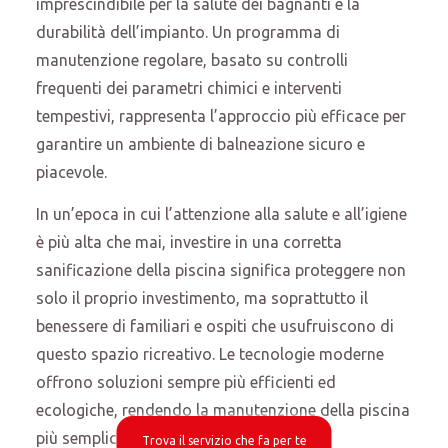
imprescindibile per la salute dei bagnanti e la
durabilità dell’impianto. Un programma di
manutenzione regolare, basato su controlli
frequenti dei parametri chimici e interventi
tempestivi, rappresenta l’approccio più efficace per
garantire un ambiente di balneazione sicuro e
piacevole.
In un’epoca in cui l’attenzione alla salute e all’igiene
è più alta che mai, investire in una corretta
sanificazione della piscina significa proteggere non
solo il proprio investimento, ma soprattutto il
benessere di familiari e ospiti che usufruiscono di
questo spazio ricreativo. Le tecnologie moderne
offrono soluzioni sempre più efficienti ed
ecologiche, rendendo la manutenzione della piscina
più semplice e sostenibile che in passato.
Trova il servizio che fa per te