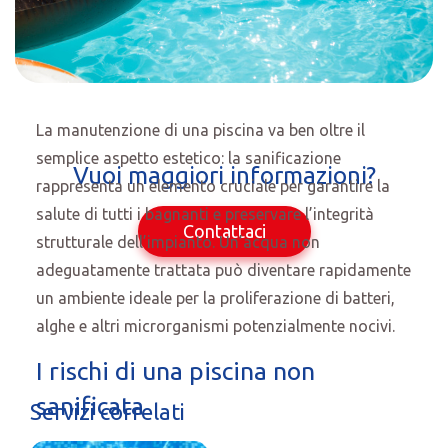
La manutenzione di una piscina va ben oltre il
semplice aspetto estetico: la sanificazione
Vuoi maggiori informazioni?
rappresenta un elemento cruciale per garantire la
salute di tutti i bagnanti e preservare l’integrità
Contattaci
strutturale dell’impianto. Un’acqua non
adeguatamente trattata può diventare rapidamente
un ambiente ideale per la proliferazione di batteri,
alghe e altri microrganismi potenzialmente nocivi.
I rischi di una piscina non
sanificata
Servizi correlati