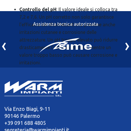
Controllo del pH
: Il valore ideale si colloca tra
7,2 e 7,6. Un pH corretto non solo garantisce
Assistenza tecnica autorizzata
l’efficacia dei disinfettanti ma previene anche
irritazioni cutanee e corrosione delle
‹
›
attrezzature. Un pH troppo elevato può ridurre
drasticamente l’azione del cloro, mentre un
valore troppo basso può causare corrosione e
irritazioni.
Filtrazione
: Un sistema di filtrazione efficiente
rimuove le particelle in sospensione e
contribuisce a mantenere l’acqua limpida. I filtri
(a sabbia, a diatomee o a cartuccia) devono
essere regolarmente controllati e puliti per
Via Enzo Biagi, 9-11
mantenerne l’efficacia.
90146 Palermo
+39 091 688 4805
Trattamenti preventivi
: L’uso di alghicidi,
segreteria@warmimpianti.it