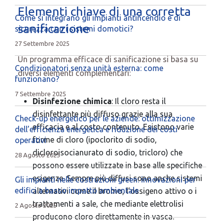
Elementi chiave di una corretta
Come si integrano gli impianti antincendio e di
sanificazione
sicurezza con i sistemi domotici?
27 Settembre 2025
Un programma efficace di sanificazione si basa su
Condizionatori senza unità esterna: come
diversi elementi complementari:
funzionano?
7 Settembre 2025
Disinfezione chimica
: Il cloro resta il
disinfettante più diffuso grazie alla sua
Check-up energetico per le aziende: ottimizzazione
efficacia e al costo contenuto. Esistono varie
dell’efficienza energetica e riduzione dei costi
forme di cloro (ipoclorito di sodio,
operativi
dicloroisocianurato di sodio, tricloro) che
28 Agosto 2025
possono essere utilizzate in base alle specifiche
esigenze. Sempre più diffusi sono anche sistemi
Gli impianti nelle costruzioni green: innovazioni per
edifici a basso impatto ambientale
alternativi come il bromo, l’ossigeno attivo o i
trattamenti a sale, che mediante elettrolisi
2 Agosto 2025
producono cloro direttamente in vasca.