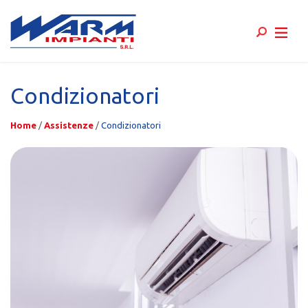
Skip
to
Condizionatori
content
Home
/
Assistenze
/
Condizionatori