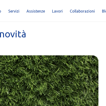
o
Servizi
Assistenze
Lavori
Collaborazioni
Bl
novità