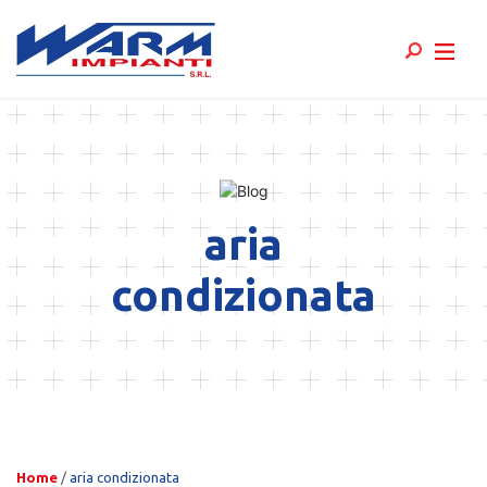
Skip
to
content
aria
condizionata
Home
/
aria condizionata